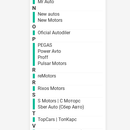
Mr Auto
N
New autos
New Motors
O
Oficial Autodiler
P
PEGAS
Power Avto
Proff
Pulsar Motors
R
reMotors
R
Rixos Motors
S
S Motors | С Моторс
Sber Auto (Сбер Авто)
T
TopCars | ТопКарс
V