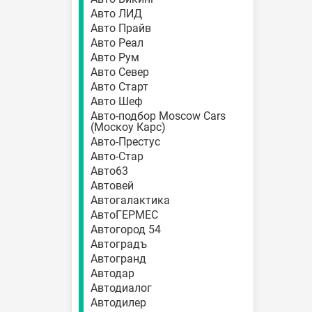
Авто ЛИД
Авто Прайв
Авто Реал
Авто Рум
Авто Север
Авто Старт
Авто Шеф
Авто-подбор Moscow Cars
(Москоу Карс)
Авто-Престус
Авто-Стар
Авто63
Автовей
Автогалактика
АвтоГЕРМЕС
Автогород 54
Автоградъ
Автогранд
Автодар
Автодиалог
Автодилер