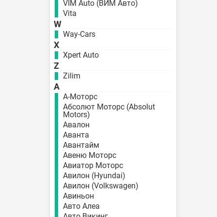
VIM Auto (ВИМ Авто)
Vita
W
Way-Cars
X
Xpert Auto
Z
Zilim
А
А-Моторс
Абсолют Моторс (Absolut
Motors)
Авалон
Аванта
Авантайм
Авеню Моторс
Авиатор Моторс
Авилон (Hyundai)
Авилон (Volkswagen)
Авиньон
Авто Алеа
Авто Викинг