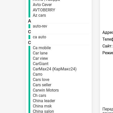
Avto Cever
AVTOBERRY
Az cars
A
auto-rev
C
Адрес
ca auto
Телеф
C
Сайт:
Ca mobile
Режи
Car lane
Car view
CarGiant
CarMax24 (КарМакс24)
Carro
Cars love
Cars seller
Carwin Motors
Ch cars
China leader
China msk
Перед
China salon