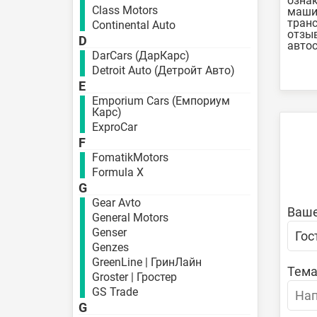
ознак
Class Motors
машин
транс
Continental Auto
отзыв
D
автос
DarCars (ДарКарс)
Detroit Auto (Детройт Авто)
E
Emporium Cars (Емпориум
Карс)
ExproCar
F
FomatikMotors
Formula X
G
Gear Avto
Ваше
General Motors
Genser
Genzes
GreenLine | ГринЛайн
Тема
Groster | Гростер
GS Trade
G