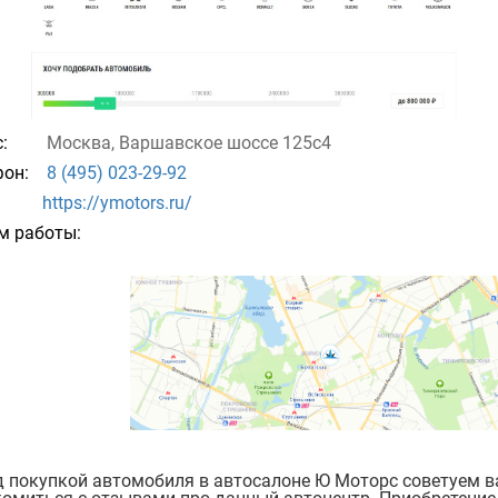
:
Москва, Варшавское шоссе 125с4
он:
8 (495) 023-29-92
https://ymotors.ru/
м работы:
 покупкой автомобиля в автосалоне Ю Моторс советуем 