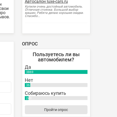
Автосалон luxe-cars.ru
и
Купили очень достойный автомобиль.
свои
Отличная стоянка. Большой выбор
про
машин. Ребята делаю хорошие скидки.
Спасибо...
ывов.
ОПРОС
Пользуетесь ли вы
автомобилем?
Да
3869
Нет
367
Собираюсь купить
243
Пройти опрос