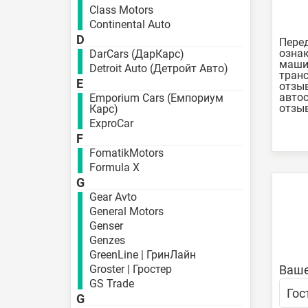
Class Motors
Continental Auto
D
Перед
ознак
DarCars (ДарКарс)
машин
Detroit Auto (Детройт Авто)
транс
E
отзыв
автос
Emporium Cars (Емпориум
отзыв
Карс)
ExproCar
F
FomatikMotors
Formula X
G
Gear Avto
General Motors
Genser
Genzes
GreenLine | ГринЛайн
Groster | Гростер
Ваше
GS Trade
G