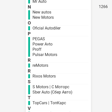
Mr Auto
N
1266
New autos
New Motors
O
Oficial Autodiler
P
PEGAS
Power Avto
Proff
Pulsar Motors
R
reMotors
R
Rixos Motors
S
S Motors | С Моторс
Sber Auto (Сбер Авто)
T
TopCars | ТопКарс
V