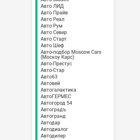
Авто ЛИД
Авто Прайв
Авто Реал
Авто Рум
Авто Север
Авто Старт
Авто Шеф
Авто-подбор Moscow Cars
(Москоу Карс)
Авто-Престус
Авто-Стар
Авто63
Автовей
Автогалактика
АвтоГЕРМЕС
Автогород 54
Автоградъ
Автогранд
Автодар
Автодиалог
Автодилер