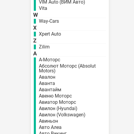
VIM Auto (ВИМ Авто)
Vita
W
Way-Cars
X
Xpert Auto
Z
Zilim
А
А-Моторс
Абсолют Моторс (Absolut
Motors)
Авалон
Аванта
Авантайм
Авеню Моторс
Авиатор Моторс
Авилон (Hyundai)
Авилон (Volkswagen)
Авиньон
Авто Алеа
Авто Викинг