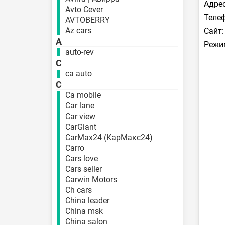
Адрес
Avto Cever
Телеф
AVTOBERRY
Az cars
Сайт:
A
Режи
auto-rev
C
ca auto
C
Ca mobile
Car lane
Car view
CarGiant
CarMax24 (КарМакс24)
Carro
Cars love
Cars seller
Carwin Motors
Ch cars
China leader
China msk
China salon