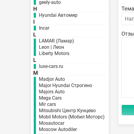
geely-auto
Тема
H
Hyundai Автомир
I
Incar
Отзы
L
LAMAR (Ламар)
Leon | Леон
Liberty Motors
L
luxe-cars.ru
M
Madjor Auto
Major Hyundai Строгино
Majors Auto
Mega Cars
Mir cars
Mitsubishi Центр Кунцево
Mobil Motors (Мобил Моторс)
Mosautocar
Moscow Autodiler