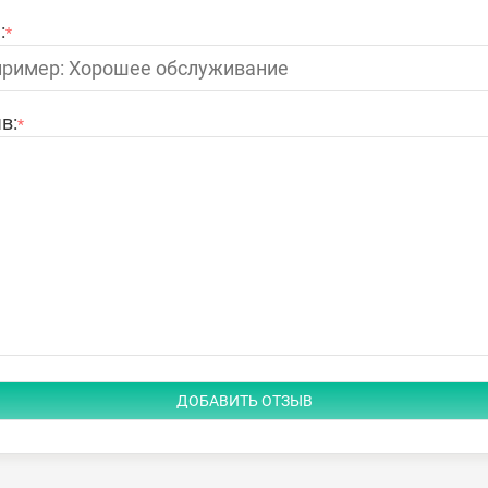
:
*
в:
*