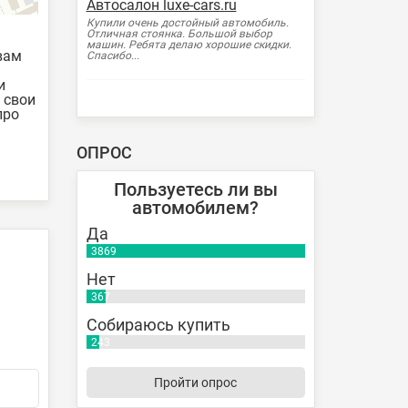
Автосалон luxe-cars.ru
Купили очень достойный автомобиль.
Отличная стоянка. Большой выбор
машин. Ребята делаю хорошие скидки.
вам
Спасибо...
и
 свои
про
ОПРОС
Пользуетесь ли вы
автомобилем?
Да
3869
Нет
367
Собираюсь купить
243
Пройти опрос