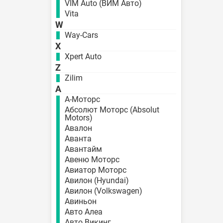
VIM Auto (ВИМ Авто)
Vita
W
Way-Cars
X
Xpert Auto
Z
Zilim
А
А-Моторс
Абсолют Моторс (Absolut
Motors)
Авалон
Аванта
Авантайм
Авеню Моторс
Авиатор Моторс
Авилон (Hyundai)
Авилон (Volkswagen)
Авиньон
Авто Алеа
Авто Викинг