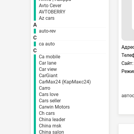
Avto Cever
AVTOBERRY
Az cars
A
auto-rev
C
ca auto
Адрес
C
Телеф
Ca mobile
Car lane
Сайт:
Car view
Режи
CarGiant
CarMax24 (КарМакс24)
Carro
Cars love
авто
Cars seller
Carwin Motors
Ch cars
China leader
China msk
China salon