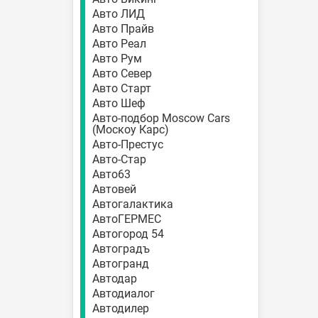
Авто ЛИД
Авто Прайв
Авто Реал
Авто Рум
Авто Север
Авто Старт
Авто Шеф
Авто-подбор Moscow Cars
(Москоу Карс)
Авто-Престус
Авто-Стар
Авто63
Автовей
Автогалактика
АвтоГЕРМЕС
Автогород 54
Автоградъ
Автогранд
Автодар
Автодиалог
Автодилер