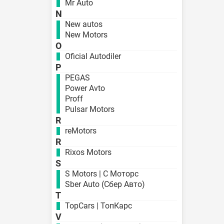
Mr Auto
N
New autos
New Motors
O
Oficial Autodiler
P
PEGAS
Power Avto
Proff
Pulsar Motors
R
reMotors
R
Rixos Motors
S
S Motors | С Моторс
Sber Auto (Сбер Авто)
T
TopCars | ТопКарс
V