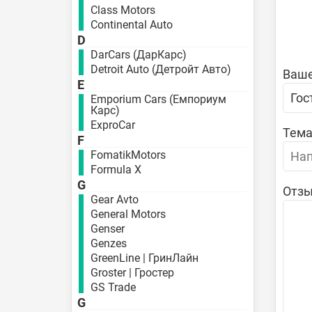
Class Motors
Continental Auto
D
DarCars (ДарКарс)
Detroit Auto (Детройт Авто)
Ваше
E
Emporium Cars (Емпориум
Карс)
ExproCar
Тема
F
FomatikMotors
Formula X
G
Отзы
Gear Avto
General Motors
Genser
Genzes
GreenLine | ГринЛайн
Groster | Гростер
GS Trade
G