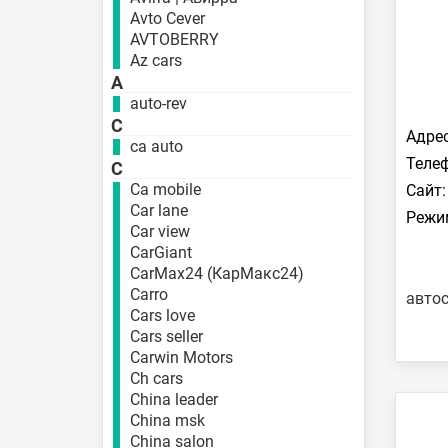
Avto Cever
AVTOBERRY
Az cars
A
auto-rev
C
Адрес
ca auto
Телеф
C
Ca mobile
Сайт:
Car lane
Режи
Car view
CarGiant
CarMax24 (КарМакс24)
Carro
автос
Cars love
Cars seller
Carwin Motors
Ch cars
China leader
China msk
China salon