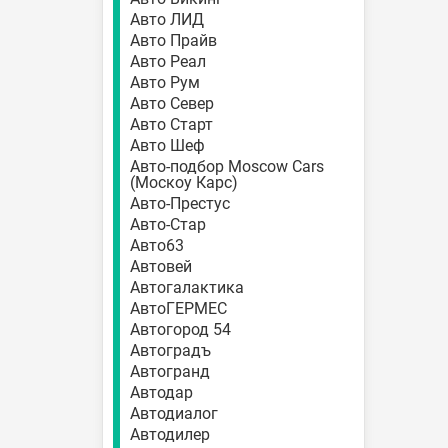
Авто ЛИД
Авто Прайв
Авто Реал
Авто Рум
Авто Север
Авто Старт
Авто Шеф
Авто-подбор Moscow Cars
(Москоу Карс)
Авто-Престус
Авто-Стар
Авто63
Автовей
Автогалактика
АвтоГЕРМЕС
Автогород 54
Автоградъ
Автогранд
Автодар
Автодиалог
Автодилер