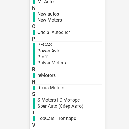
Mr Auto
N
New autos
New Motors
O
Oficial Autodiler
P
PEGAS
Power Avto
Proff
Pulsar Motors
R
reMotors
R
Rixos Motors
S
S Motors | С Моторс
Sber Auto (Сбер Авто)
T
TopCars | ТопКарс
V