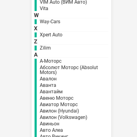
VIM Auto (ВИМ Авто)
Vita
W
Way-Cars
X
Xpert Auto
Z
Zilim
А
А-Моторс
Абсолют Моторс (Absolut
Motors)
Авалон
Аванта
Авантайм
Авеню Моторс
Авиатор Моторс
Авилон (Hyundai)
Авилон (Volkswagen)
Авиньон
Авто Алеа
Авто Викинг