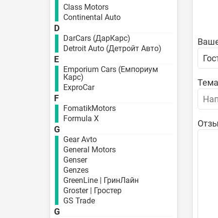
Class Motors
Continental Auto
D
DarCars (ДарКарс)
Ваше
Detroit Auto (Детройт Авто)
E
Emporium Cars (Емпориум
Карс)
Тема
ExproCar
F
FomatikMotors
Formula X
Отзы
G
Gear Avto
General Motors
Genser
Genzes
GreenLine | ГринЛайн
Groster | Гростер
GS Trade
G