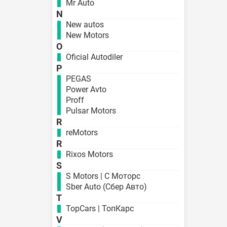
Mr Auto
N
New autos
New Motors
O
Oficial Autodiler
P
PEGAS
Power Avto
Proff
Pulsar Motors
R
reMotors
R
Rixos Motors
S
S Motors | С Моторс
Sber Auto (Сбер Авто)
T
TopCars | ТопКарс
V