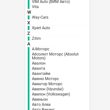
VIM Auto (ВИМ Авто)
Vita
W
Way-Cars
X
Xpert Auto
Z
Zilim
А
А-Моторс
Абсолют Моторс (Absolut
Motors)
Авалон
Аванта
Авантайм
Авеню Моторс
Авиатор Моторс
Авилон (Hyundai)
Авилон (Volkswagen)
Авиньон
Авто Алеа
Авто Викинг