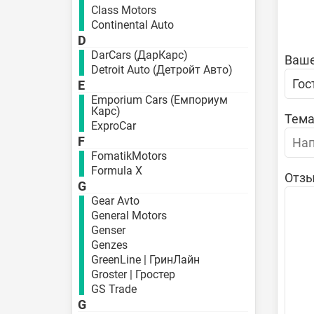
Class Motors
Continental Auto
D
DarCars (ДарКарс)
Ваше
Detroit Auto (Детройт Авто)
E
Emporium Cars (Емпориум
Карс)
Тема
ExproCar
F
FomatikMotors
Formula X
Отзы
G
Gear Avto
General Motors
Genser
Genzes
GreenLine | ГринЛайн
Groster | Гростер
GS Trade
G