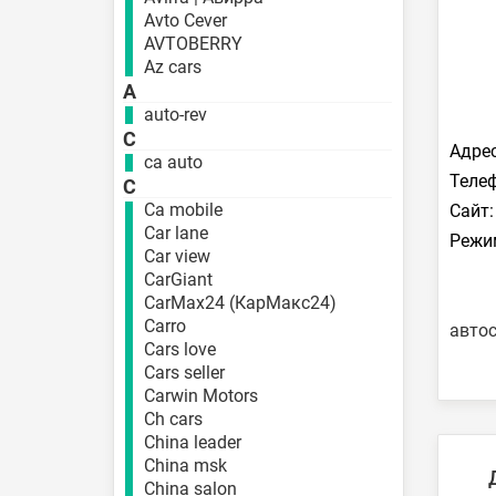
Avto Cever
AVTOBERRY
Az cars
A
auto-rev
C
Адрес
ca auto
Телеф
C
Ca mobile
Сайт:
Car lane
Режи
Car view
CarGiant
CarMax24 (КарМакс24)
Carro
авто
Cars love
Cars seller
Carwin Motors
Ch cars
China leader
China msk
China salon