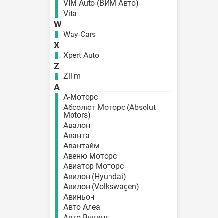
VIM Auto (ВИМ Авто)
Vita
W
Way-Cars
X
Xpert Auto
Z
Zilim
А
А-Моторс
Абсолют Моторс (Absolut
Motors)
Авалон
Аванта
Авантайм
Авеню Моторс
Авиатор Моторс
Авилон (Hyundai)
Авилон (Volkswagen)
Авиньон
Авто Алеа
Авто Викинг