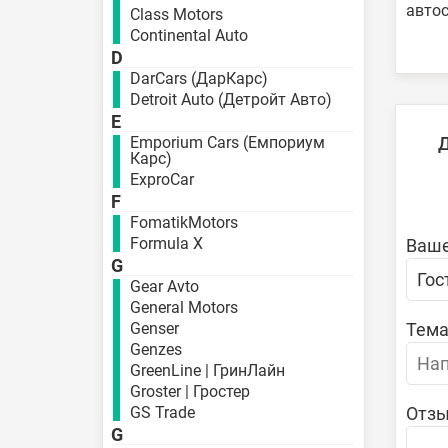
авто
Class Motors
Continental Auto
D
DarCars (ДарКарс)
Detroit Auto (Детройт Авто)
E
Emporium Cars (Емпориум
Карс)
ExproCar
F
FomatikMotors
Formula X
Ваше
G
Gear Avto
General Motors
Genser
Тема
Genzes
GreenLine | ГринЛайн
Groster | Гростер
GS Trade
Отзы
G