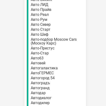
Авто ЛИД
Авто Прайв
Авто Реал
Авто Рум
Авто Север
Авто Старт
Авто Шеф
Авто-подбор Moscow Cars
(Москоу Карс)
Авто-Престус
Авто-Стар
Авто63
Автовей
Автогалактика
АвтоГЕРМЕС
Автогород 54
Автоградъ
Автогранд
Автодар
Автодиалог
Автодилер