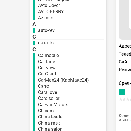
Avto Cever
AVTOBERRY
Az cars
A
auto-rev
C
ca auto
Адрес
C
Телеф
Ca mobile
Car lane
Сайт:
Car view
Режи
CarGiant
CarMax24 (КарМакс24)
Средн
Carro
Cars love
Cars seller
Carwin Motors
Ch cars
Колич
China leader
отзыв
China msk
China salon