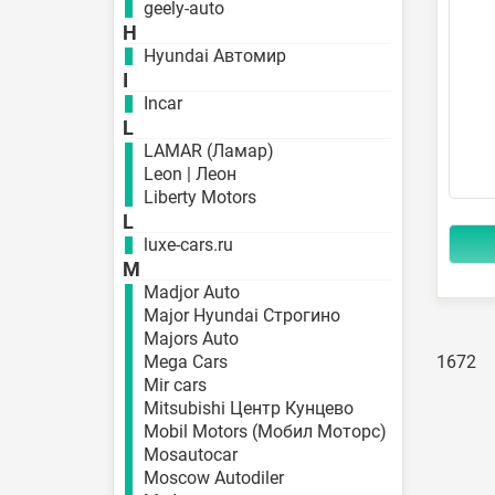
geely-auto
H
Hyundai Автомир
I
Incar
L
LAMAR (Ламар)
Leon | Леон
Liberty Motors
L
luxe-cars.ru
M
Madjor Auto
Major Hyundai Строгино
Majors Auto
Mega Cars
1672
Mir cars
Mitsubishi Центр Кунцево
Mobil Motors (Мобил Моторс)
Mosautocar
Moscow Autodiler