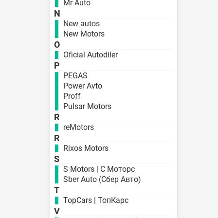
Mr Auto
N
New autos
New Motors
O
Oficial Autodiler
P
PEGAS
Power Avto
Proff
Pulsar Motors
R
reMotors
R
Rixos Motors
S
S Motors | С Моторс
Sber Auto (Сбер Авто)
T
TopCars | ТопКарс
V