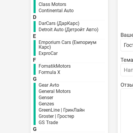
Class Motors
Continental Auto
D
DarCars (ДарКарс)
Detroit Auto (Детройт Авто)
Ваше
E
Emporium Cars (Емпориум
Карс)
ExproCar
Тема
F
FomatikMotors
Formula X
G
Отзы
Gear Avto
General Motors
Genser
Genzes
GreenLine | ГринЛайн
Groster | Гростер
GS Trade
G