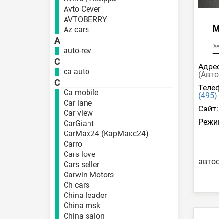
Avto Cever
AVTOBERRY
Az cars
A
auto-rev
C
Адрес
ca auto
(Авто
C
Телеф
Ca mobile
(495)
Car lane
Сайт:
Car view
Режи
CarGiant
CarMax24 (КарМакс24)
Carro
Cars love
автос
Cars seller
Carwin Motors
Ch cars
China leader
China msk
China salon