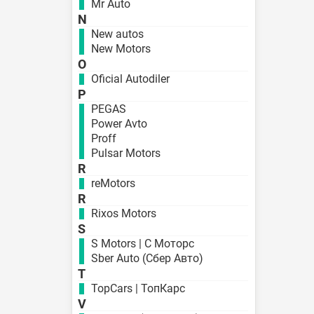
Mr Auto
N
New autos
New Motors
O
Oficial Autodiler
P
PEGAS
Power Avto
Proff
Pulsar Motors
R
reMotors
R
Rixos Motors
S
S Motors | С Моторс
Sber Auto (Сбер Авто)
T
TopCars | ТопКарс
V