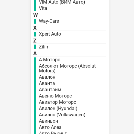
VIM Auto (ВИМ Авто)
Vita
W
Way-Cars
X
Xpert Auto
Z
Zilim
А
А-Моторс
Абсолют Моторс (Absolut
Motors)
Авалон
Аванта
Авантайм
Авеню Моторс
Авиатор Моторс
Авилон (Hyundai)
Авилон (Volkswagen)
Авиньон
Авто Алеа
Авто Викинг