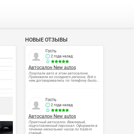
НОВЫЕ ОТЗЫВЫ
Гость
2 года назад
Автосалон New autos
Покупали авто в этом автосалоне.
Приезжали из соседнего региона. Всё о
чем договаривались по телефону было...
Гость
2 года назад
Автосалон New autos
Приятный автосалон. Вежливый,
подготовленный персонал. Оформили в
течении нескольких часов по trade-in
старый...