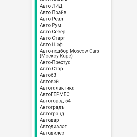
Авто ЛИД
Авто Прайв
Авто Реал
Авто Рум
Авто Север
Авто Старт
Авто Шеф
Авто-подбор Moscow Cars
(Москоу Карс)
Авто-Престус
Авто-Стар
Авто63
Автовей
Автогалактика
АвтоГЕРМЕС
Автогород 54
Автоградъ
Автогранд
Автодар
Автодиалог
Автодилер