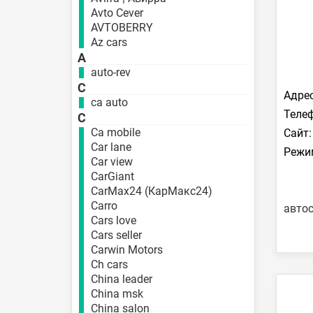
Avto Cever
AVTOBERRY
Az cars
A
auto-rev
C
Адрес
ca auto
Телеф
C
Ca mobile
Сайт:
Car lane
Режи
Car view
CarGiant
CarMax24 (КарМакс24)
Carro
авто
Cars love
Cars seller
Carwin Motors
Ch cars
China leader
China msk
China salon