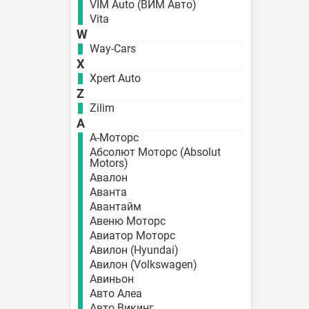
VIM Auto (ВИМ Авто)
Vita
W
Way-Cars
X
Xpert Auto
Z
Zilim
А
А-Моторс
Абсолют Моторс (Absolut
Motors)
Авалон
Аванта
Авантайм
Авеню Моторс
Авиатор Моторс
Авилон (Hyundai)
Авилон (Volkswagen)
Авиньон
Авто Алеа
Авто Викинг