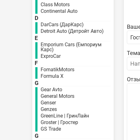
Class Motors
Continental Auto
D
DarCars (ДарКарс)
Ваше
Detroit Auto (Детройт Авто)
E
Emporium Cars (Емпориум
Карс)
Тема
ExproCar
F
FomatikMotors
Formula X
Отзы
G
Gear Avto
General Motors
Genser
Genzes
GreenLine | ГринЛайн
Groster | Гростер
GS Trade
G