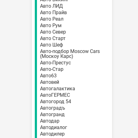
Авто ЛИД
Авто Прайв
Авто Реал
Авто Рум
Авто Север
Авто Старт
Авто Шеф
Авто-подбор Moscow Cars
(Москоу Карс)
Авто-Престус
Авто-Стар
Авто63
Автовей
Автогалактика
АвтоГЕРМЕС
Автогород 54
Автоградъ
Автогранд
Автодар
Автодиалог
Автодилер