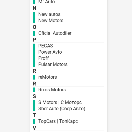
Mr Auto
N
New autos
New Motors
O
Oficial Autodiler
P
PEGAS
Power Avto
Proff
Pulsar Motors
R
reMotors
R
Rixos Motors
S
S Motors | С Моторс
Sber Auto (Сбер Авто)
T
TopCars | ТопКарс
V