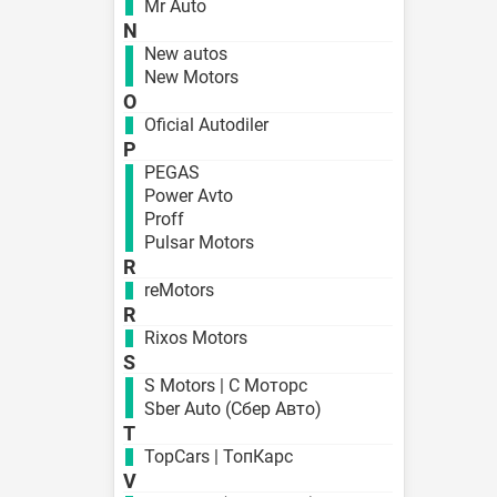
Mr Auto
N
New autos
New Motors
O
Oficial Autodiler
P
PEGAS
Power Avto
Proff
Pulsar Motors
R
reMotors
R
Rixos Motors
S
S Motors | С Моторс
Sber Auto (Сбер Авто)
T
TopCars | ТопКарс
V