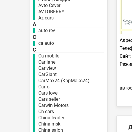
Avto Cever
AVTOBERRY
Az cars
A
auto-rev
C
Адрес
ca auto
Телеф
C
Ca mobile
Сайт:
Car lane
Режи
Car view
CarGiant
CarMax24 (КарМакс24)
Carro
автос
Cars love
Cars seller
Carwin Motors
Ch cars
China leader
China msk
Д
China salon