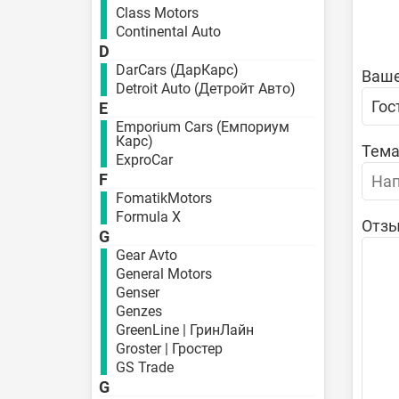
Class Motors
Continental Auto
D
DarCars (ДарКарс)
Ваше
Detroit Auto (Детройт Авто)
E
Emporium Cars (Емпориум
Карс)
Тема
ExproCar
F
FomatikMotors
Formula X
Отзы
G
Gear Avto
General Motors
Genser
Genzes
GreenLine | ГринЛайн
Groster | Гростер
GS Trade
G