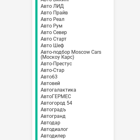
Авто ЛИД
Авто Прайв
Авто Реал
Авто Рум
Авто Север
Авто Старт
Авто Шеф
Авто-подбор Moscow Cars
(Москоу Карс)
Авто-Престус
Авто-Стар
Авто63
Автовей
Автогалактика
АвтоГЕРМЕС
Автогород 54
Автоградъ
Автогранд
Автодар
Автодиалог
Автодилер