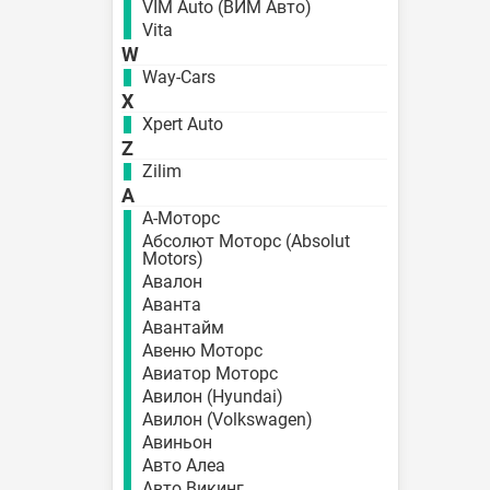
VIM Auto (ВИМ Авто)
Vita
W
Way-Cars
X
Xpert Auto
Z
Zilim
А
А-Моторс
Абсолют Моторс (Absolut
Motors)
Авалон
Аванта
Авантайм
Авеню Моторс
Авиатор Моторс
Авилон (Hyundai)
Авилон (Volkswagen)
Авиньон
Авто Алеа
Авто Викинг