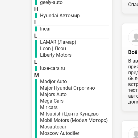
geely-auto
Спас
H
Hyundai Автомир
I
Incar
L
LAMAR (Ламар)
Leon | Леон
Всё
Liberty Motors
В а
L
при
luxe-cars.ru
пред
M
был
Madjor Auto
вст
Major Hyundai Строгино
тест
Majors Auto
авт
Mega Cars
допо
Mir cars
Mitsubishi Центр Кунцево
Mobil Motors (Мобил Моторс)
Mosautocar
Moscow Autodiler