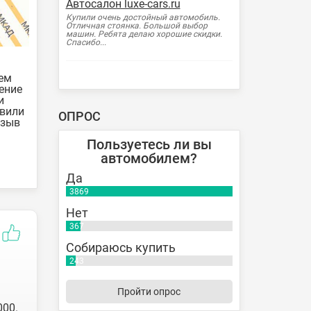
Автосалон luxe-cars.ru
Купили очень достойный автомобиль.
Отличная стоянка. Большой выбор
машин. Ребята делаю хорошие скидки.
Спасибо...
ем
ение
и
авили
ОПРОС
тзыв
Пользуетесь ли вы
автомобилем?
Да
3869
Нет
367
Собираюсь купить
243
Пройти опрос
000.