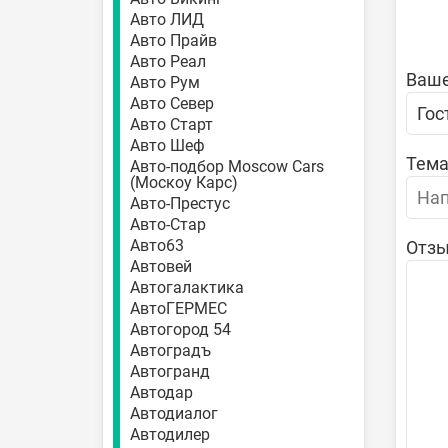
Авто ЛИД
Авто Прайв
Авто Реал
Ваше
Авто Рум
Авто Север
Авто Старт
Авто Шеф
Тема
Авто-подбор Moscow Cars
(Москоу Карс)
Авто-Престус
Авто-Стар
Авто63
Отзы
Автовей
Автогалактика
АвтоГЕРМЕС
Автогород 54
Автоградъ
Автогранд
Автодар
Автодиалог
Автодилер