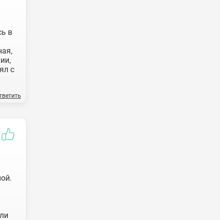
сь в
ая,
ии,
ял с
тветить
ой.
ли