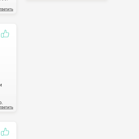
тветить
и
о.
тветить