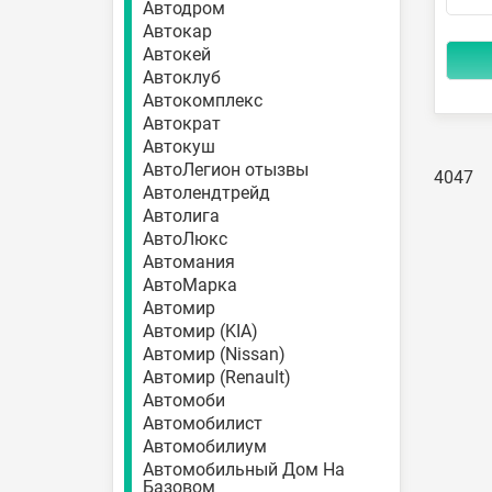
Автодром
Автокар
Автокей
Автоклуб
Автокомплекс
Автократ
Автокуш
АвтоЛегион отызвы
4047
Автолендтрейд
Автолига
АвтоЛюкс
Автомания
АвтоМарка
Автомир
Автомир (KIA)
Автомир (Nissan)
Автомир (Renault)
Автомоби
Автомобилист
Автомобилиум
Автомобильный Дом На
Базовом