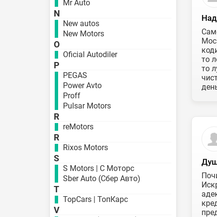
Mr Auto
N
Над
New autos
Сам
New Motors
Моск
O
код
Oficial Autodiler
то л
P
то 
PEGAS
чис
Power Avto
день
Proff
Pulsar Motors
R
reMotors
R
Rixos Motors
S
Душ
S Motors | С Моторс
Поч
Sber Auto (Сбер Авто)
Иск
T
аде
TopCars | ТопКарс
кре
V
пре