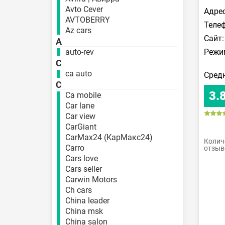
Avto Cever
Адрес
AVTOBERRY
Телеф
Az cars
Сайт:
A
Режи
auto-rev
C
ca auto
Средн
C
3.
Ca mobile
Car lane
Car view
CarGiant
CarMax24 (КарМакс24)
Колич
Carro
отзыв
Cars love
Cars seller
Carwin Motors
Ch cars
China leader
China msk
China salon