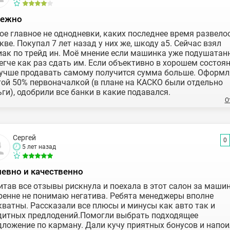
ежно
ое главное не однодневки, каких последнее время развело
ве. Покупал 7 лет назад у них же, шкоду а5. Сейчас взял
иак по трейд ин. Моё мнение если машинка уже подушатанн
егче как раз сдать им. Если объективно в хорошем состоян
лучше продавать самому получится сумма больше. Оформл
той 50% первоначалкой (в плане на КАСКО были отдельно
ги), одобрили все банки в какие подавался.
О
Сергей
0
5 лет назад
евно и качественно
итав все отзывы рискнула и поехала в этот салон за машин
ренне не понимаю негатива. Ребята менеджеры вполне
кватны. Рассказали все плюсы и минусы как авто так и
дитных предлодений.Помогли выбрать подходящее
дложение по карману. Дали кучу приятных бонусов и напои