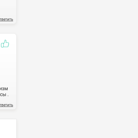
тветить
изм
сы .
тветить