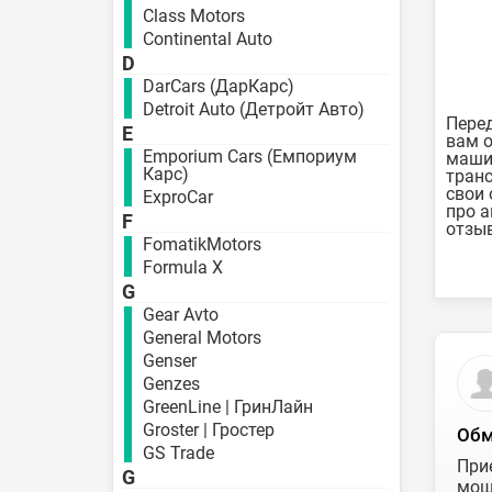
Class Motors
Continental Auto
D
DarCars (ДарКарс)
Detroit Auto (Детройт Авто)
Перед
E
вам о
Emporium Cars (Емпориум
машин
Карс)
транс
свои 
ExproCar
про а
F
отзыв
FomatikMotors
Formula X
G
Gear Avto
General Motors
Genser
Genzes
GreenLine | ГринЛайн
Groster | Гростер
Обм
GS Trade
При
G
мош