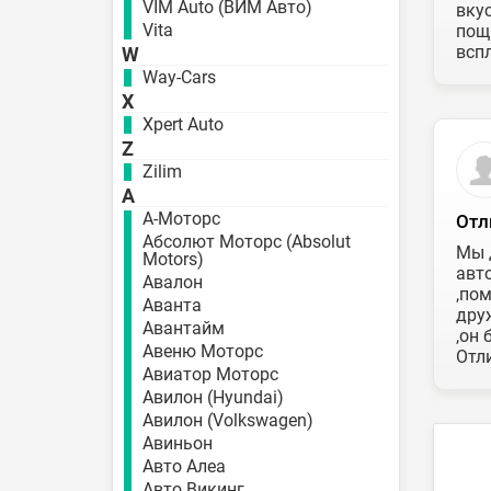
VIM Auto (ВИМ Авто)
вку
Vita
пощ
всп
W
Way-Cars
X
Xpert Auto
Z
Zilim
А
А-Моторс
Отл
Абсолют Моторс (Absolut
Мы 
Motors)
авт
Авалон
,по
Аванта
дру
Авантайм
,он 
Авеню Моторс
Отл
Авиатор Моторс
Авилон (Hyundai)
Авилон (Volkswagen)
Авиньон
Авто Алеа
Авто Викинг