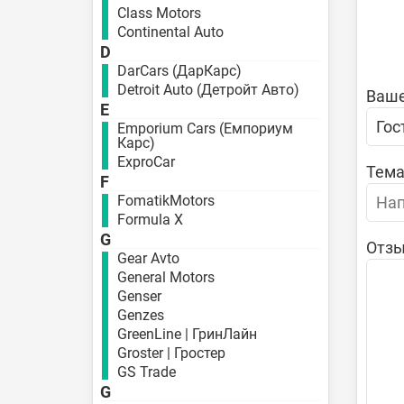
Class Motors
Continental Auto
D
DarCars (ДарКарс)
Detroit Auto (Детройт Авто)
Ваше
E
Emporium Cars (Емпориум
Карс)
ExproCar
Тема
F
FomatikMotors
Formula X
G
Отзы
Gear Avto
General Motors
Genser
Genzes
GreenLine | ГринЛайн
Groster | Гростер
GS Trade
G