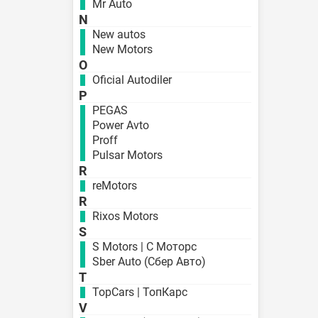
Mr Auto
N
New autos
New Motors
O
Oficial Autodiler
P
PEGAS
Power Avto
Proff
Pulsar Motors
R
reMotors
R
Rixos Motors
S
S Motors | С Моторс
Sber Auto (Сбер Авто)
T
TopCars | ТопКарс
V