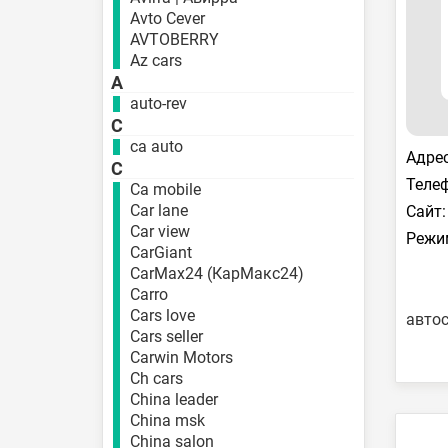
Avto Cever
AVTOBERRY
Az cars
A
auto-rev
C
ca auto
Адрес
C
Телеф
Ca mobile
Car lane
Сайт:
Car view
Режи
CarGiant
CarMax24 (КарМакс24)
Carro
Cars love
авто
Cars seller
Carwin Motors
Ch cars
China leader
China msk
China salon