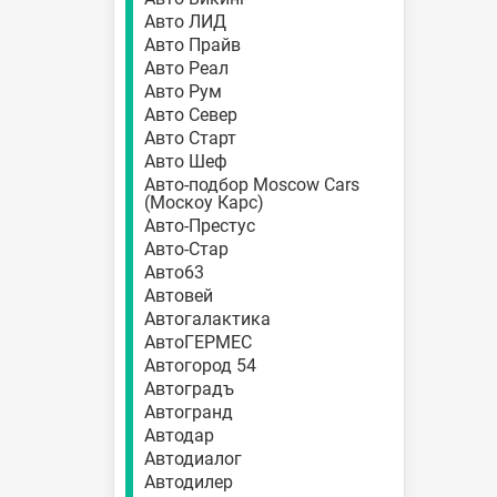
Авто ЛИД
Авто Прайв
Авто Реал
Авто Рум
Авто Север
Авто Старт
Авто Шеф
Авто-подбор Moscow Cars
(Москоу Карс)
Авто-Престус
Авто-Стар
Авто63
Автовей
Автогалактика
АвтоГЕРМЕС
Автогород 54
Автоградъ
Автогранд
Автодар
Автодиалог
Автодилер