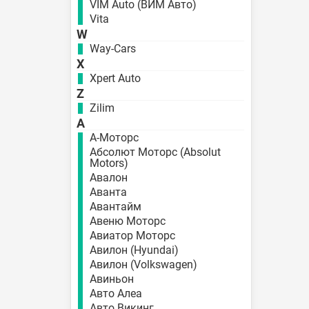
VIM Auto (ВИМ Авто)
Vita
W
Way-Cars
X
Xpert Auto
Z
Zilim
А
А-Моторс
Абсолют Моторс (Absolut
Motors)
Авалон
Аванта
Авантайм
Авеню Моторс
Авиатор Моторс
Авилон (Hyundai)
Авилон (Volkswagen)
Авиньон
Авто Алеа
Авто Викинг